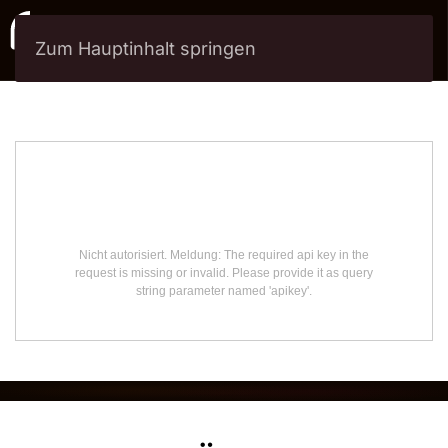
Zum Hauptinhalt springen
Menü
Initialisierung des pixelconcept
AUTOMANAGER Marketplace fehlgeschlagen.
Nicht autorisiert. Meldung: The required api key in the
request is missing or invalid. Please provide it as query
string parameter named 'apikey'.
Eingabehilfen öffnen