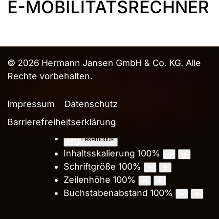
E-MOBILITÄTSRECHNER
Farben umkehren
Monochrom
Dunkler Kontrast
Heller Kontrast
© 2026 Hermann Jansen GmbH & Co. KG. Alle
Niedrige Sättigung
Rechte vorbehalten.
Hohe Sättigung
Links hervorheben
Impressum
Datenschutz
Überschriften hervorheben
Barrierefreiheitserklärung
Bildschirmleser
Lesemodus
Inhaltsskalierung
100
%
Schriftgröße
100
%
Zeilenhöhe
100
%
Buchstabenabstand
100
%