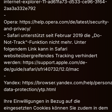
internet-explorer-11-ad61fa73-d533-ce96-3f64-
2aa3a332e792
-
Opera:
https://help.opera.com/de/latest/security-
and-privacy/
- Safari unterstützt seit Februar 2019 die „Do-
Not-Track“-Funktion nicht mehr. Unter
folgendem Link kann in Safari
websiteübergreifendes Tracking verhindert
werden:
https://support.apple.com/de-
de/guide/safari/sfri40732/12.0/mac
-
Yandex:
https://browser.yandex.com/help/persona
data-protection/ytp.html
Ihre Einwilligungen in Bezug auf die
eingesetzten Cookies können Sie zudem in dem