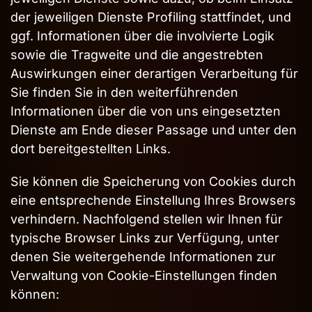
Farben umkehren
der jeweiligen Dienste Profiling stattfindet, und
Monochrom
ggf. Informationen über die involvierte Logik
Dunkler Kontrast
sowie die Tragweite und die angestrebten
Heller Kontrast
Auswirkungen einer derartigen Verarbeitung für
Niedrige Sättigung
Sie finden Sie in den weiterführenden
Informationen über die von uns eingesetzten
Hohe Sättigung
Dienste am Ende dieser Passage und unter den
Links hervorheben
dort bereitgestellten Links.
Überschriften hervorheben
Bildschirmleser
Sie können die Speicherung von Cookies durch
Lesemodus
eine entsprechende Einstellung Ihres Browsers
Inhaltsskalierung
100
%
verhindern. Nachfolgend stellen wir Ihnen für
Schriftgröße
100
%
typische Browser Links zur Verfügung, unter
Zeilenhöhe
100
%
denen Sie weitergehende Informationen zur
Buchstabenabstand
100
%
Verwaltung von Cookie-Einstellungen finden
können: