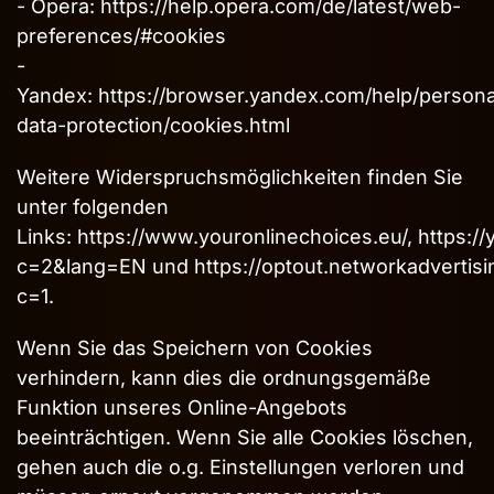
- Opera:
https://help.opera.com/de/latest/web-
preferences/#cookies
-
Yandex:
https://browser.yandex.com/help/persona
data-protection/cookies.html
Weitere Widerspruchsmöglichkeiten finden Sie
unter folgenden
Links:
https://www.youronlinechoices.eu/
,
https:/
c=2&lang=EN
und
https://optout.networkadvertisi
c=1
.
Wenn Sie das Speichern von Cookies
verhindern, kann dies die ordnungsgemäße
Funktion unseres Online-Angebots
beeinträchtigen. Wenn Sie alle Cookies löschen,
gehen auch die o.g. Einstellungen verloren und