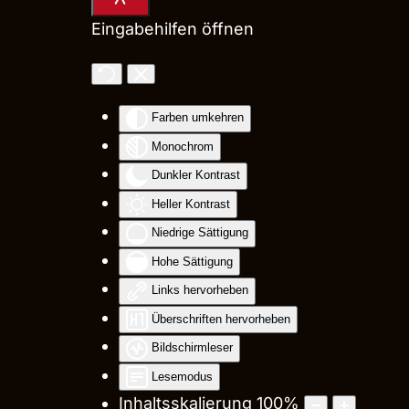
Eingabehilfen öffnen
Farben umkehren
Monochrom
Dunkler Kontrast
Heller Kontrast
Niedrige Sättigung
Hohe Sättigung
Links hervorheben
Überschriften hervorheben
Bildschirmleser
Lesemodus
Inhaltsskalierung
100
%