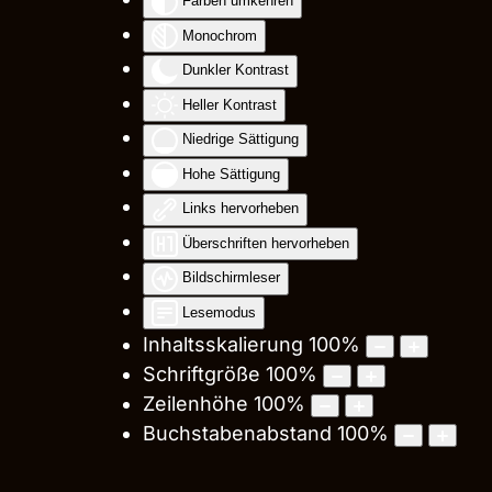
Farben umkehren
Monochrom
Dunkler Kontrast
Heller Kontrast
Niedrige Sättigung
Hohe Sättigung
Links hervorheben
Überschriften hervorheben
Bildschirmleser
Lesemodus
Inhaltsskalierung
100
%
Schriftgröße
100
%
Zeilenhöhe
100
%
Buchstabenabstand
100
%